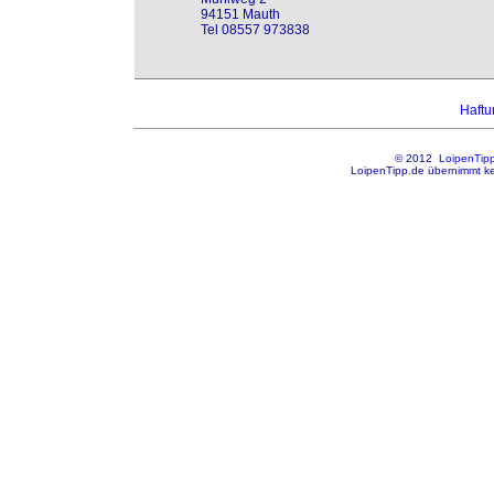
94151 Mauth
Tel 08557 973838
Haft
© 2012
LoipenTip
LoipenTipp.de übernimmt kei