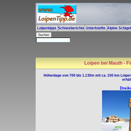
Loipentipps
Schneeberichte
Unterkünfte
Alpine Schigeb
Loipen bei
Mauth - Fi
Höhenlage von 700 bis 1.130m mit ca. 100 km Loipen 
erhäl
Dreik